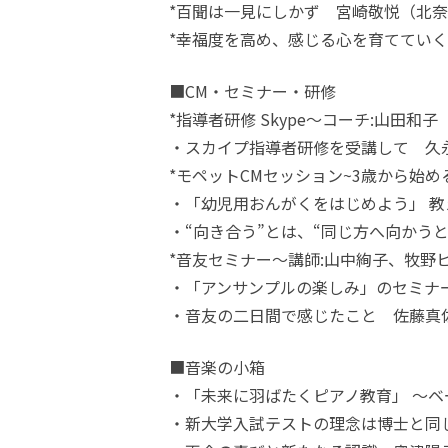
*百聞は一見にしかず 宮崎敬悦（北
*幸福度を高め、感じる心を育てていく
■CM・セミナー・研修
*指導者研修 Skype～コーチ:山田和子
・スカイプ指導者研修を受講して 久
*モペットCMセッション~3歳から始
・「幼児用おんがくをはじめよう」 
・“向き合う”とは、“同じ方へ向かう
*音友セミナー～講師:山中絢子、牧野
・「アンサンプルの楽しみ」のセミナ
・音友の二日間で感じたこと 佐藤真
■音楽の小箱
・「未来に羽ばたくピアノ教育」 ～ベ
・新大学入試テストの理念は博士と同