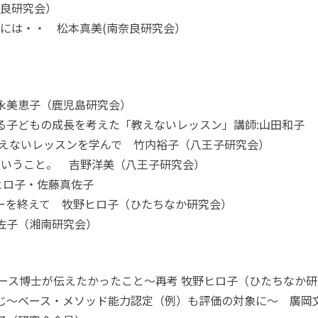
奈良研究会）
には・・ 松本真美(南奈良研究会）
永美恵子（鹿児島研究会）
める子どもの成長を考えた「教えないレッスン」講師:山田和子
教えないレッスンを学んで 竹内裕子（八王子研究会）
ということ。 吉野洋美（八王子研究会）
ヒロ子・佐藤真佐子
ーを終えて 牧野ヒロ子（ひたちなか研究会）
佐子（湘南研究会）
ース博士が伝えたかったこと～再考 牧野ヒロ子（ひたちなか
じ～ベース・メソッド能力認定（例）も評価の対象に～ 廣岡