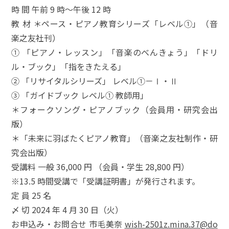
時 間 午前 9 時～午後 12 時
教 材 ＊ペース・ピアノ教育シリーズ「レベル①」（音
楽之友社刊）
① 「ピアノ・レッスン」「音楽のべんきょう」「ドリ
ル・ブック」「指をきたえる」
② 「リサイタルシリーズ」 レベル①－Ⅰ・Ⅱ
③ 「ガイドブック レベル① 教師用」
＊フォークソング・ピアノブック（会員用・研究会出
版）
＊「未来に羽ばたくピアノ教育」（音楽之友社制作・研
究会出版）
受講料 一般 36,000 円 （会員・学生 28,800 円）
※13.5 時間受講で「受講証明書」が発行されます。
定 員 25 名
〆 切 2024 年 4 月 30 日（火）
お申込み・お問合せ 市毛美奈
wish-2501z.mina.37@do